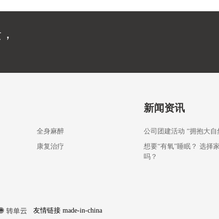
馈，
新闻资讯
全身麻醉
公司团建活动 “拥抱大自
康复治疗
想要“有氧”睡眠？ 选择
吗？
友情链接
made-in-china