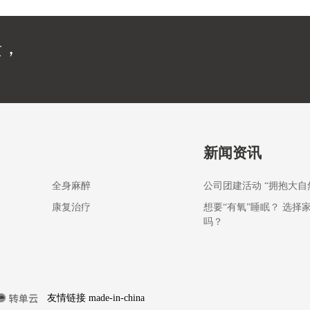
馈，
新闻资讯
全身麻醉
公司团建活动 “拥抱大自
康复治疗
想要“有氧”睡眠？ 选择
吗？
友情链接
made-in-china