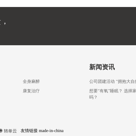
馈，
新闻资讯
全身麻醉
公司团建活动 “拥抱大自
康复治疗
想要“有氧”睡眠？ 选择
吗？
友情链接
made-in-china